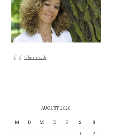
Über mich
AUGUST 2026
M
D
M
D
F
S
S
1
2